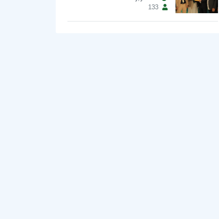
133
ر
ك
ة
ت
ي
ك
ك
ي
ر
ا
ل
ث
ا
ن
ي
ة
ف
ي