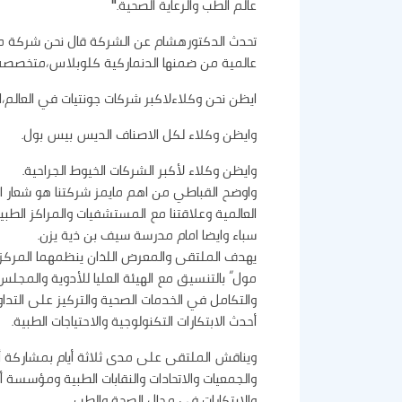
عالم الطب والرعاية الصحية."
تحدث الدكتورهشام عن الشركة قال نحن شركة مس
عالمية من ضمنها الدنماركية كلوبلاس،متخصصة
ايظن نحن وكلاءلاكبر شركات جونتيات في العالم،الم
وايظن وكلاء لكل الاصناف الديس بيس بول.
وايظن وكلاء لأكبر الشركات الخيوط الجراحية.
واوضح القباطي من اهم مايمز شركتنا هو شعار الجو
العالمية وعلاقتنا مع المستشفيات والمراكز الطب
سباء وايضا امام مدرسة سيف بن ذية يزن.
يهدف الملتقى والمعرض اللذان ينظمهما المركز ال
مول” بالتنسيق مع الهيئة العليا للأدوية والمجلس 
والتكامل في الخدمات الصحية والتركيز على التد
أحدث الابتكارات التكنولوجية والاحتياجات الطبية.
ويناقش الملتقى على مدى ثلاثة أيام بمشاركة 
والجمعيات والاتحادات والنقابات الطبية ومؤسسة أب
والابتكارات في مجال الصحة والطب.