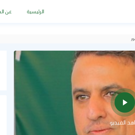
الرئيسية
عن ال
ور
هد
يديو
هد الفيديو