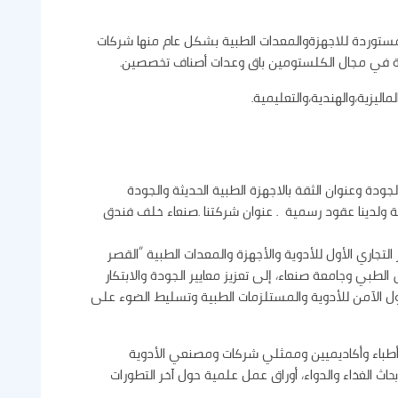
توردة للاجهزةوالمعدات الطبية بشكل عام منها شركات
 في مجال الكلستومين باق وعدات أصناف تخصصين.
اليزية،والهندية،والتعليمية.
دة وعنوان الثقة بالاجهزة الطبية الحديثة والجودة
ية ولدينا عقود رسمية . عنوان شركتنا .صنعاء خلف فندق
تجاري الأول للأدوية والأجهزة والمعدات الطبية “القصر
الطبي وجامعة صنعاء، إلى تعزيز معايير الجودة والابتكار
اول الآمن للأدوية والمستلزمات الطبية وتسليط الضوء على
أطباء وأكاديميين وممثلي شركات ومصنعي الأدوية
حاث الغذاء والدواء، أوراق عمل علمية حول آخر التطورات